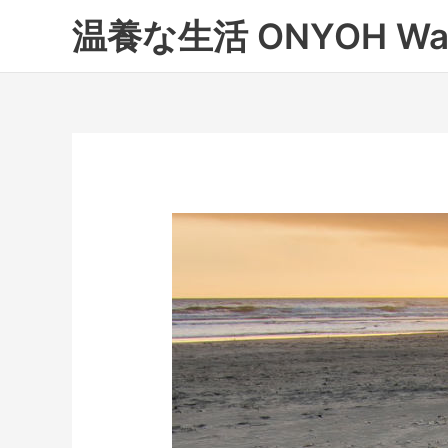
内
温養な生活 ONYOH Wa
容
を
ス
キ
ッ
プ