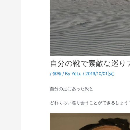
自分の靴で素敵な巡り
/
体幹
/ By
YéLu
/
2019/10/01(火)
自分の足にあった靴と
どれくらい巡り会うことができるしょう