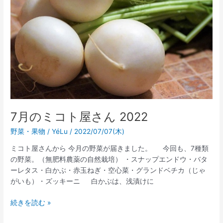
ミ
コ
ト
屋
さ
ん
2022
7月のミコト屋さん 2022
野菜・果物
/
YéLu
/
2022/07/07(木)
ミコト屋さんから 今月の野菜が届きました。 今回も、7種類
の野菜。（無肥料農薬の自然栽培） ・スナップエンドウ・バタ
ーレタス・白かぶ・赤玉ねぎ・空心菜・グランドベチカ（じゃ
がいも）・ズッキーニ 白かぶは、浅漬けに
続きを読む »