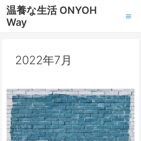
内
Main
温養な生活 ONYOH
容
Men
を
Way
ス
キ
ッ
プ
2022年7月
大
暑。。
2022