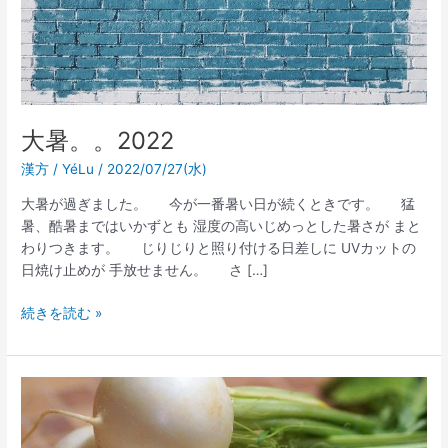
大暑。。2022
漢方
/
YéLu
/
2022/07/27(水)
大暑が過ぎました。 今が一番暑い日が続くときです。 猛
暑、酷暑まではいかずとも 湿度の高いじめっとした暑さが まと
わりつきます。 じりじりと照り付ける日差しに UVカットの
日焼け止めが 手放せません。 さ […]
続きを読む »
7
月
の