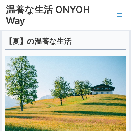
内
Main
温養な生活 ONYOH
容
Men
を
Way
ス
キ
ッ
【夏】の温養な生活
プ