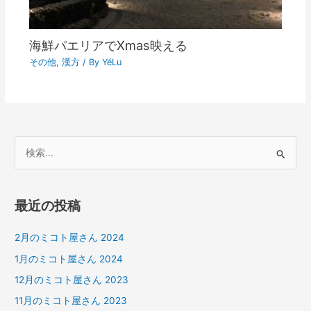
海鮮パエリアでXmas映える
その他
,
漢方
/ By
YéLu
検
索
対
最近の投稿
象
:
2月のミコト屋さん 2024
1月のミコト屋さん 2024
12月のミコト屋さん 2023
11月のミコト屋さん 2023