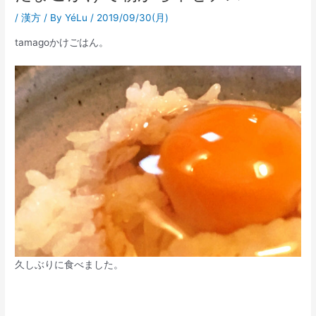
/
漢方
/ By
YéLu
/
2019/09/30(月)
tamagoかけごはん。
久しぶりに食べました。