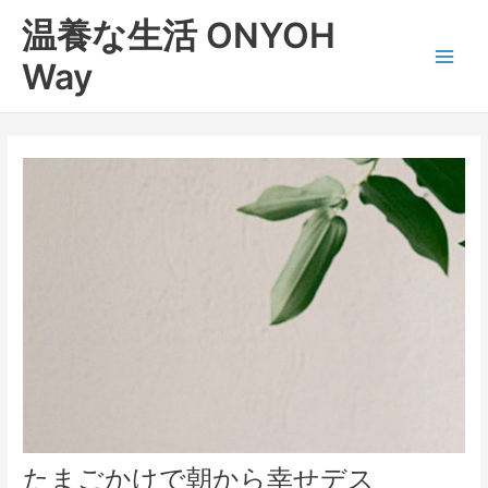
内
Main
温養な生活 ONYOH
容
Men
を
Way
ス
キ
ッ
プ
たまごかけで朝から幸せデス