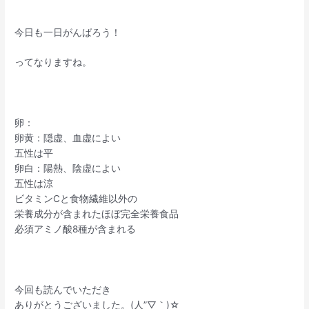
今日も一日がんばろう！
ってなりますね。
卵：
卵黄：隠虚、血虚によい
五性は平
卵白：陽熱、陰虚によい
五性は涼
ビタミンCと食物繊維以外の
栄養成分が含まれたほぼ完全栄養食品
必須アミノ酸8種が含まれる
今回も読んでいただき
ありがとうございました。(人”▽｀)☆