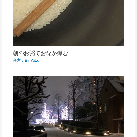
朝のお粥でおなか弾む
漢方
/ By
YéLu