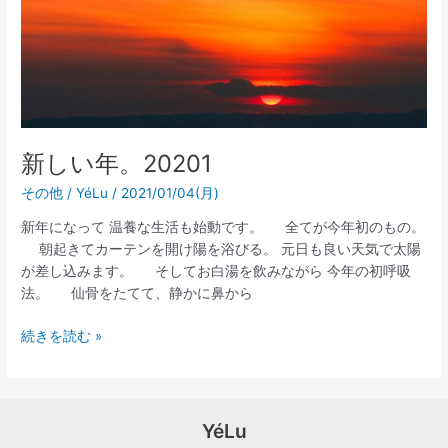
新しい年。20201
その他
/
YéLu
/
2021/01/04(月)
新年になって 温養な生活も始動です。 全てが今年初のもの。
朝起きてカーテンを開け陽を浴びる。 元日も良い天気で太陽
が差し込みます。 そしてお白湯を飲みながら 今年の初呼吸
法。 仙骨をたてて、静かに鼻から
続きを読む »
YéLu