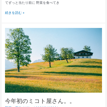
てずっと当たり前に 野菜を食べてき
続きを読む »
今
年
初
の
ミ
コ
ト
屋
さ
ん。。
今年初のミコト屋さん。。