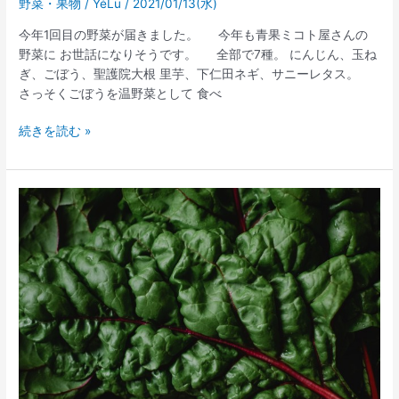
野菜・果物
/
YéLu
/
2021/01/13(水)
今年1回目の野菜が届きました。 今年も青果ミコト屋さんの
野菜に お世話になりそうです。 全部で7種。 にんじん、玉ね
ぎ、ごぼう、聖護院大根 里芋、下仁田ネギ、サニーレタス。
さっそくごぼうを温野菜として 食べ
続きを読む »
野
菜
を
噛
む
7
－
ホ
ウ
レ
ン