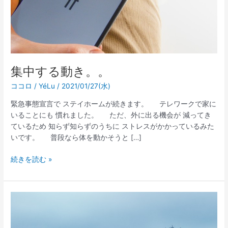
集中する動き。。
ココロ
/
YéLu
/
2021/01/27(水)
緊急事態宣言で ステイホームが続きます。 テレワークで家に
いることにも 慣れました。 ただ、外に出る機会が 減ってき
ているため 知らず知らずのうちに ストレスがかかっているみた
いです。 普段なら体を動かそうと […]
続きを読む »
大
寒
に