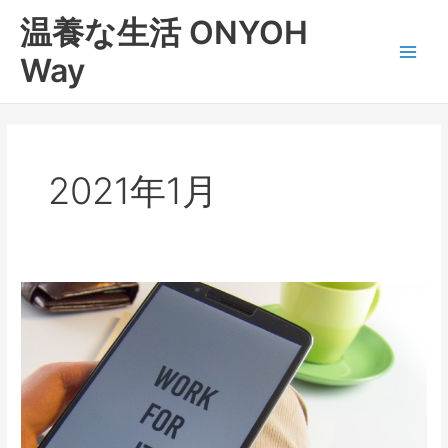
内
Main
温養な生活 ONYOH
容
Men
を
Way
ス
キ
ッ
プ
2021年1月
集
中
す
る
動
き。。