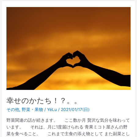
幸
せ
の
か
た
ち！？。。
幸せのかたち！？。。
その他
,
野菜・果物
/
YéLu
/
2021/01/17(日)
野菜関連の話が続きます。 ここ数か月 贅沢な気分を味わって
います。 それは、月に1度届けられる 青果ミコト屋さんの野
菜を食べること。 これまで主食の添え物として また副菜とし