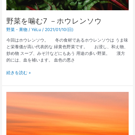
ソ
ウ
野菜を噛む7 －ホウレンソウ
野菜・果物
/
YéLu
/
2021/01/10(日)
今回はホウレンソウ。 冬の食材であるホウレンソウは うま味
と栄養価が高い代表的な 緑黄色野菜です。 お浸し、和え物、
炒め物 スープ、みそ汁などにもあう 用途の多い野菜。 漢方
的には、血を補います。 血色の悪さ
続きを読む »
新
し
い
年。
20201