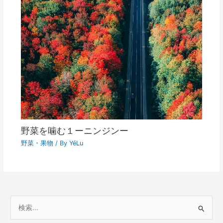
野菜を噛む１ーニンジンー
野菜・果物
/ By
YéLu
検