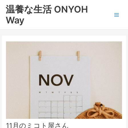
内
Main
温養な生活 ONYOH
容
Men
を
Way
ス
キ
ッ
プ
11月のミコト屋さん