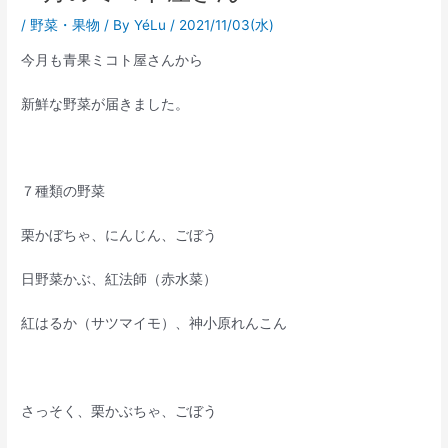
/
野菜・果物
/ By
YéLu
/
2021/11/03(水)
今月も青果ミコト屋さんから
新鮮な野菜が届きました。
７種類の野菜
栗かぼちゃ、にんじん、ごぼう
日野菜かぶ、紅法師（赤水菜）
紅はるか（サツマイモ）、神小原れんこん
さっそく、栗かぶちゃ、ごぼう