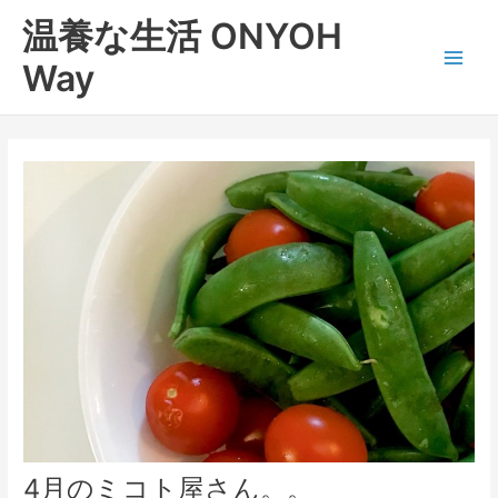
内
Main
温養な生活 ONYOH
容
Men
を
Way
ス
キ
ッ
プ
4月のミコト屋さん。。