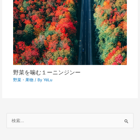
野菜を噛む１ーニンジンー
野菜・果物
/ By
YéLu
検
索
対