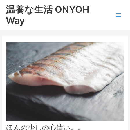
内
Main
温養な生活 ONYOH
容
Men
を
Way
ス
キ
ッ
プ
ほんの少しの心遣い。。