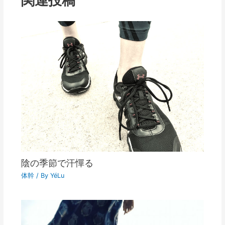
陰の季節で汗憚る
体幹
/ By
YéLu