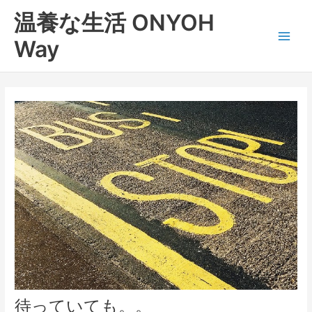
内
Main
温養な生活 ONYOH
容
Men
を
Way
ス
キ
ッ
プ
待っていても。。