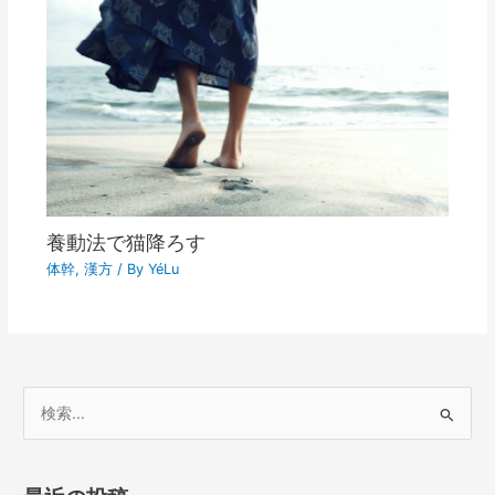
養動法で猫降ろす
体幹
,
漢方
/ By
YéLu
検
索
対