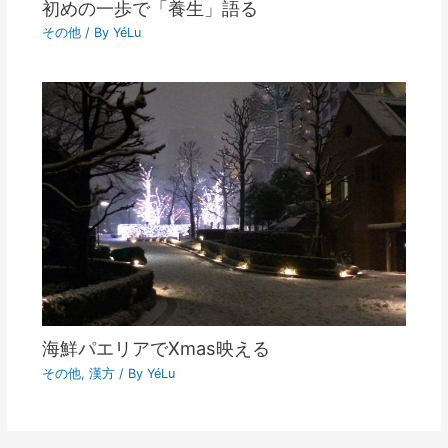
初めの一歩で「養生」語る
その他
/ By
YéLu
海鮮パエリアでXmas映える
その他
,
漢方
/ By
YéLu