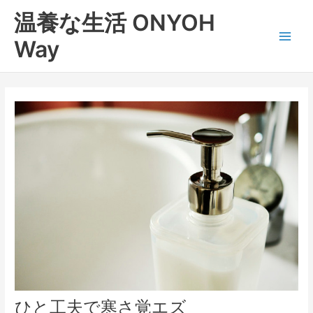
内
Main
温養な生活 ONYOH
容
Men
を
Way
ス
キ
ッ
プ
ひと工夫で寒さ覚エズ