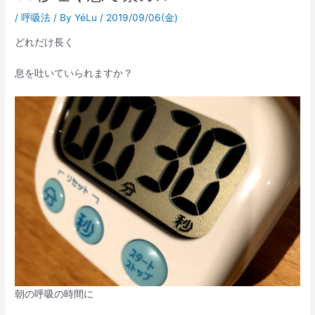
/
呼吸法
/ By
YéLu
/
2019/09/06(金)
どれだけ長く
息を吐いていられますか？
朝の呼吸の時間に