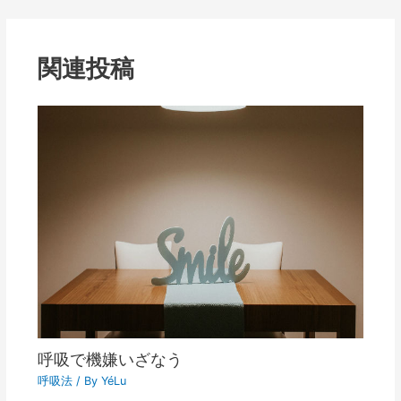
関連投稿
呼吸で機嫌いざなう
呼吸法
/ By
YéLu