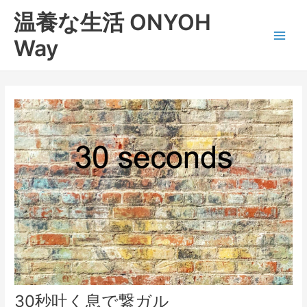
内
Main
温養な生活 ONYOH
容
Men
を
Way
ス
キ
ッ
プ
30秒吐く息で繋ガル