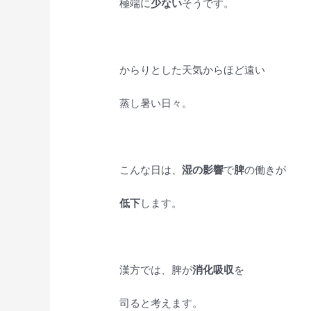
極端に
少ない
そうです。
からりとした天気からほど遠い
蒸し暑い日々。
こんな日は、
湿の影響
で
脾
の働きが
低下
します。
漢方では、脾が
消化吸収
を
司ると考えます。