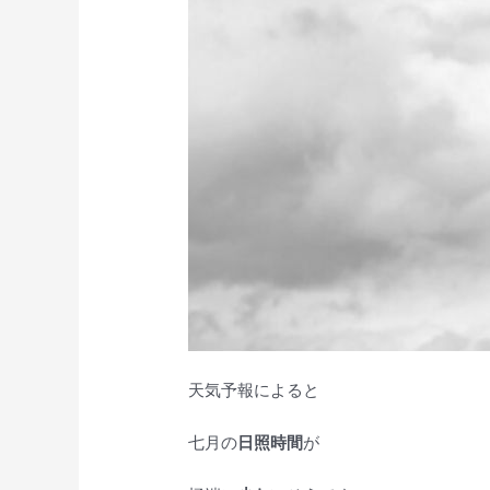
天気予報によると
七月の
日照時間
が