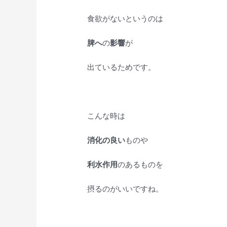
食欲がないというのは
脾へ
の
影響
が
出ているためです。
こんな時は
消化の良い
ものや
利水作用
のあるものを
摂るのがいいですね。