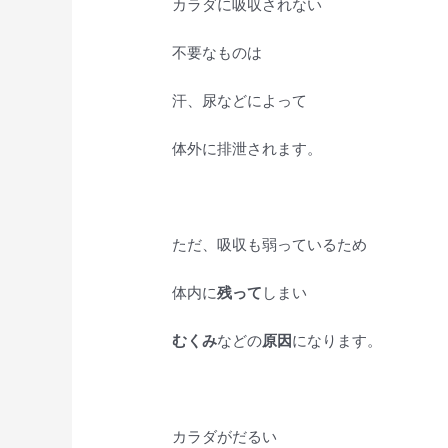
カラダに吸収されない
不要なものは
汗、尿などによって
体外に排泄されます。
ただ、吸収も弱っているため
体内に
残って
しまい
むくみ
などの
原因
になります。
カラダがだるい