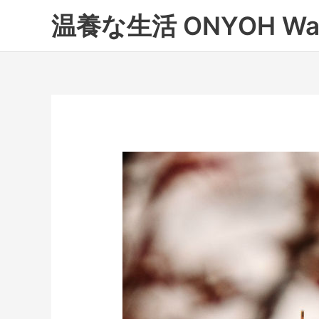
内
温養な生活 ONYOH Wa
容
を
ス
キ
ッ
プ