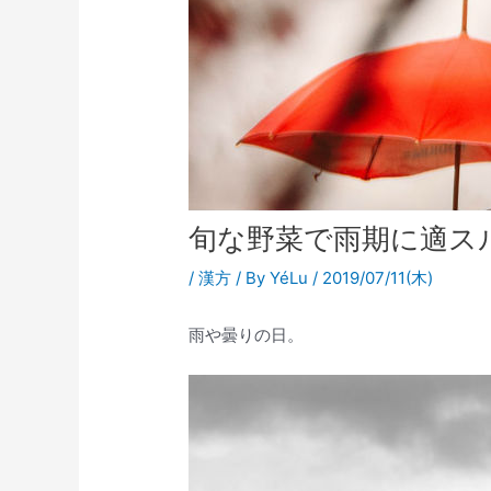
旬な野菜で雨期に適ス
/
漢方
/ By
YéLu
/
2019/07/11(木)
雨や曇りの日。