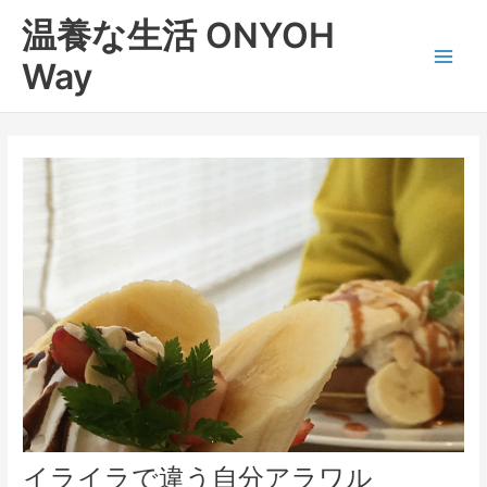
内
Main
温養な生活 ONYOH
容
Men
を
Way
ス
キ
ッ
プ
イライラで違う自分アラワル