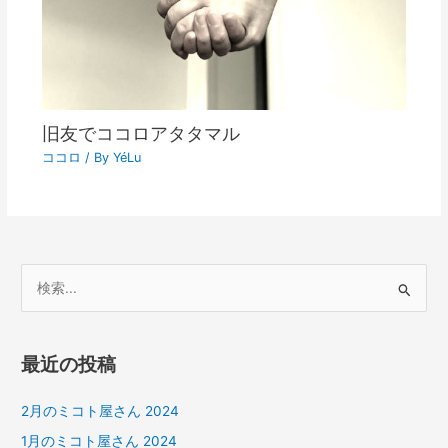
旧友でココロアタタマル
ココロ
/ By
YéLu
検
索
対
最近の投稿
象
:
2月のミコト屋さん 2024
1月のミコト屋さん 2024