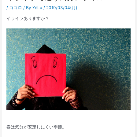
/
ココロ
/ By
YéLu
/
2019/03/04(月)
イライラありますか？
春は気分が安定しにくい季節。