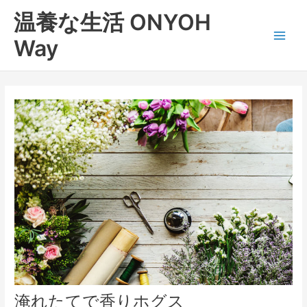
内
Main
温養な生活 ONYOH
容
Men
を
Way
ス
キ
ッ
プ
淹れたてで香りホグス