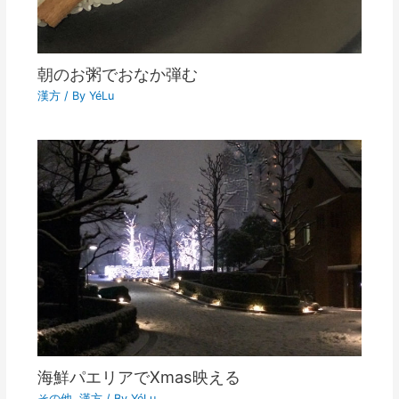
朝のお粥でおなか弾む
漢方
/ By
YéLu
海鮮パエリアでXmas映える
その他
,
漢方
/ By
YéLu