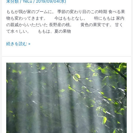
未分類
/
YéLu
/
2019/09/04(水)
ももが我が家のブームに。 季節の変わり目のこの時期 食べる果
物も変わってきます。 今はももとなし。 特にももは 家内
の親戚からいただいた 長野産の桃。 黄色の果実です。 甘く
て水々しい。 ももは、夏の果物
続きを読む »
夏
野
菜
で
ご
飯
ソ
ロ
ウ