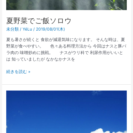
夏野菜でご飯ソロウ
未分類
/
YéLu
/
2019/08/01(木)
夏も暑さが続くと 食欲が減退気味になります。 そんな時は、夏
野菜が食べやすい。 色々ある料理方法から 今回はナスと豚バ
ラ肉の 味噌炒めに挑戦。 ナスがウリ科で 利尿作用がいいと
は 知っていましたが なかなかナスを
続きを読む »
大
暑
で
夏
本
番
ナ