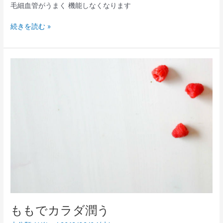
毛細血管がうまく 機能しなくなります
続きを読む »
も
も
で
カ
ラ
ダ
潤
う
ももでカラダ潤う