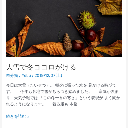
冬
コ
コ
ロ
が
け
る
大雪で冬ココロがける
未分類
/
YéLu
/
2019/12/07(土)
今日は大雪（たいせつ）。 朝夕に張った氷を 見かける時期で
す。 今年も各地で雪がちらつき始めました。 寒気が強ま
り、天気予報では 「この冬一番の寒さ」という表現が よく聞か
れるようになります。 着る服も 本格
続きを読む »