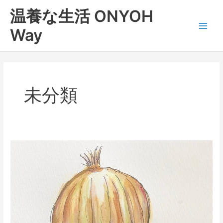
内
Main
温養な生活 ONYOH
容
Men
を
Way
ス
キ
ッ
プ
未分類
野
菜
を
噛
む
5
－
玉