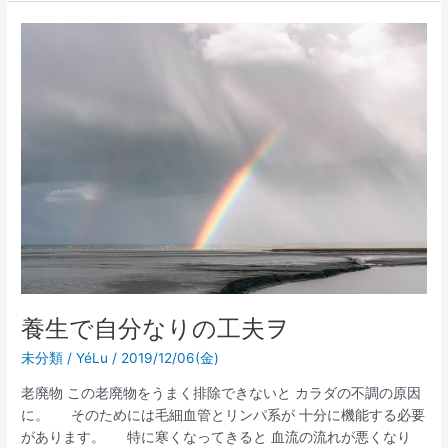
養
生
で
自
分
な
り
の
工
夫
ヲ
養生で自分なりの工夫ヲ
未分類
/
YéLu
/
2019/12/06(金)
老廃物 この老廃物をうまく排除できないと カラダの不調の原因
に。 そのためには毛細血管とリンパ系が 十分に機能する必要
があります。 特に寒くなってきると 血流の流れが悪くなり