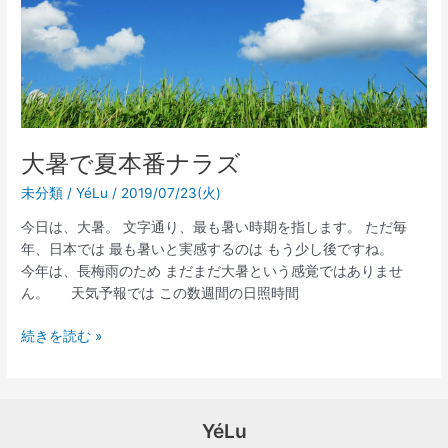
ラ
ズ
大暑で夏本番ナラズ
未分類
/
YéLu
/
2019/07/23(火)
今日は、大暑。 文字通り、最も暑い時期を指します。 ただ毎
年、日本では 最も暑いと実感するのは もう少し後ですね。
今年は、長梅雨のため まだまだ大暑という感覚ではありませ
ん。 天気予報では この数週間の日照時間
続きを読む »
YéLu