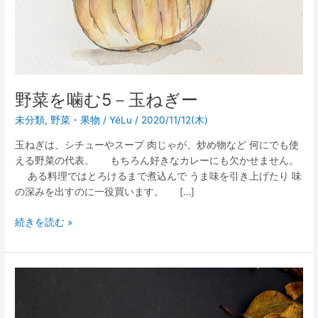
ね
ぎ
ー
野菜を噛む5－玉ねぎー
未分類
,
野菜・果物
/
YéLu
/
2020/11/12(木)
玉ねぎは、シチューやスープ 肉じゃが、炒め物など 何にでも使
える野菜の代表。 もちろん好きなカレーにも欠かせません。
ある料理ではとろけるまで煮込んで うま味を引き上げたり 味
の深みを出すのに一役買います。 […]
続きを読む »
大
雪
で